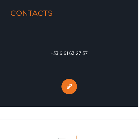
CONTACTS
+33 6 61 63 27 37