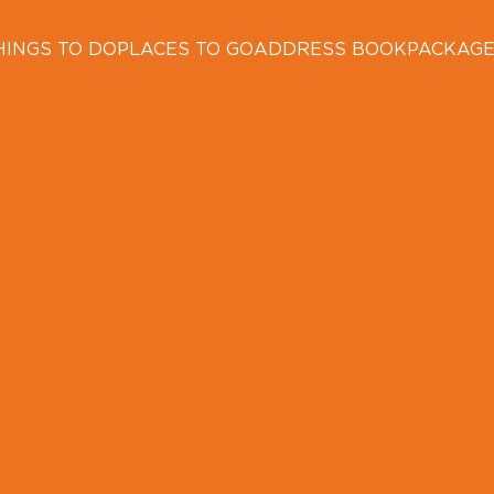
HINGS TO DO
PLACES TO GO
ADDRESS BOOK
PACKAG