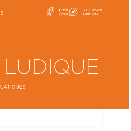
Press
TO / Travel
ES
Area
agencies
 LUDIQUE
QUATIQUES