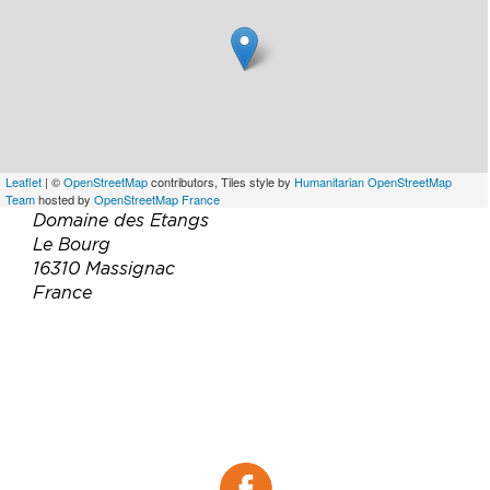
Leaflet
| ©
OpenStreetMap
contributors, Tiles style by
Humanitarian OpenStreetMap
Team
hosted by
OpenStreetMap France
Domaine des Etangs
Le Bourg
16310 Massignac
France
Téléphone :
05 45 61 85 00
Email :
dde.reservations@auberge.com
Site web :
https://fr.auberge.com/domaine-des-
etangs/
Facebook :