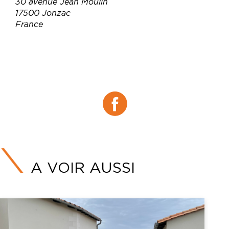
30 avenue Jean Moulin
17500 Jonzac
France
Téléphone :
07 50 04 56 55
Email :
contact@grandtilleul-jonzac.com
Site web :
https://www.grandtilleul-jonzac.com
Facebook :
Facebook
A VOIR AUSSI