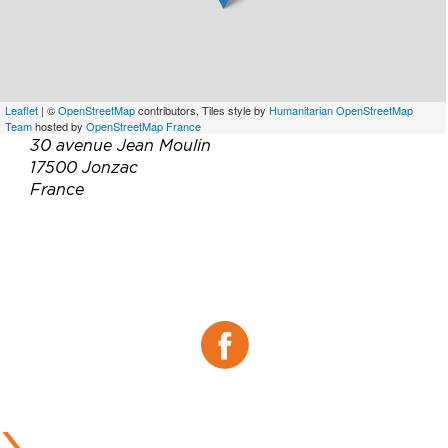
Leaflet
| ©
OpenStreetMap
contributors, Tiles style by
Humanitarian OpenStreetMap
Team
hosted by
OpenStreetMap France
30 avenue Jean Moulin
17500 Jonzac
France
Téléphone :
07 50 04 56 55
Email :
contact@grandtilleul-jonzac.com
Site web :
https://www.grandtilleul-jonzac.com
Facebook :
Facebook