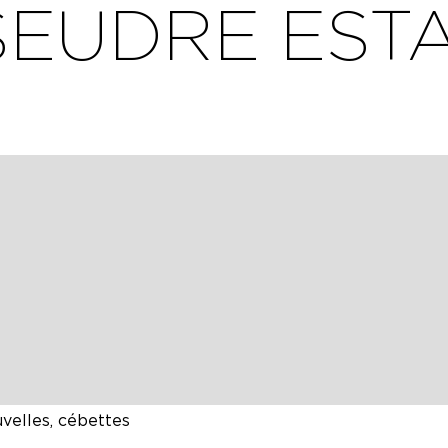
SEUDRE EST
uillages
velles, cébettes