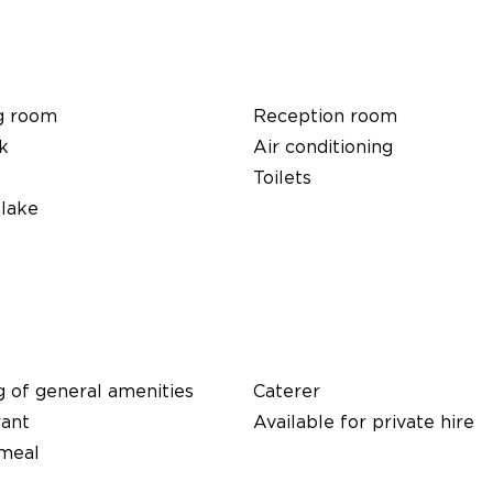
g room
Reception room
k
Air conditioning
Toilets
 lake
 of general amenities
Caterer
rant
Available for private hire
 meal