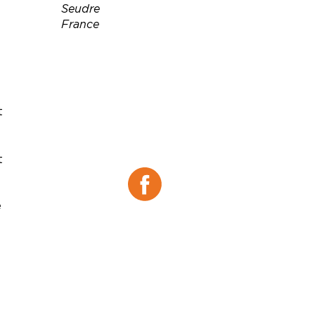
Seudre
France
Téléphone :
05 46 70 91 26
Email :
domaineduseudre@orange.fr
Site web :
t
https://www.domaineduseudr
e-restaurant.com
Facebook :
t
e
Facebook