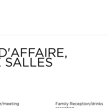
D'AFFAIRE,
 SALLES
r/meeting
Family Reception/drinks