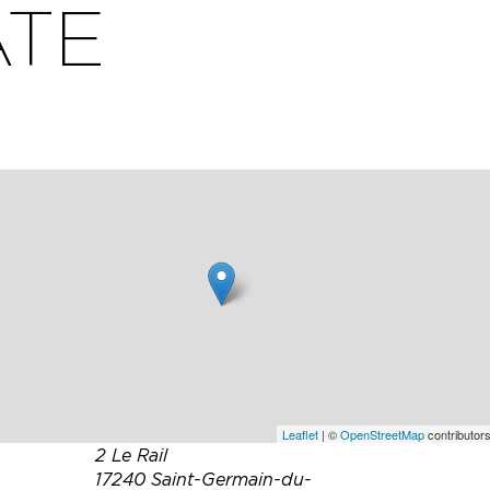
ATE
Leaflet
| ©
OpenStreetMap
contributors
2 Le Rail
17240 Saint-Germain-du-