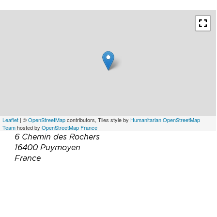
Leaflet
| ©
OpenStreetMap
contributors, Tiles style by
Humanitarian OpenStreetMap
Team
hosted by
OpenStreetMap France
6 Chemin des Rochers
16400 Puymoyen
France
Téléphone :
05 45 70 76 19
Email :
contact@aumirestaurant.com
Site web :
https://www.aumirestaurant.com/