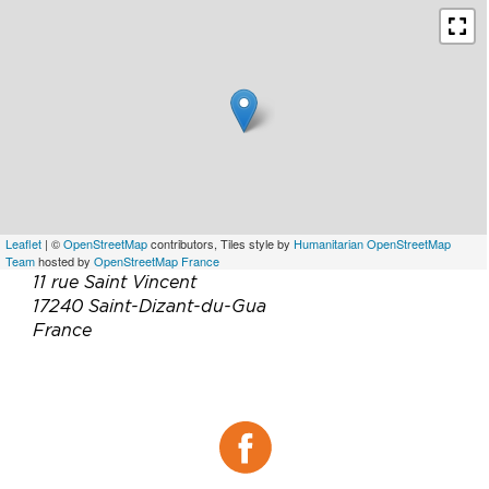
Leaflet
| ©
OpenStreetMap
contributors, Tiles style by
Humanitarian OpenStreetMap
Team
hosted by
OpenStreetMap France
11 rue Saint Vincent
17240 Saint-Dizant-du-Gua
France
Téléphone :
05 46 70 32 50
Facebook :