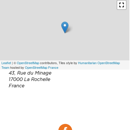
Leaflet
| ©
OpenStreetMap
contributors, Tiles style by
Humanitarian OpenStreetMap
Team
hosted by
OpenStreetMap France
43, Rue du Minage
17000 La Rochelle
France
Téléphone :
05 46 28 06 06
Email :
contact@restaurantarco.com
Site web :
http://www.restaurantarco.com
Facebook :