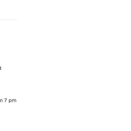
d
en 7 pm