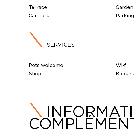
Terrace
Garden
Car park
Parking
SERVICES
Pets welcome
Wi-fi
Shop
Booking
INFORMAT
COMPLÉMENT