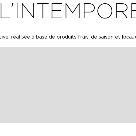
L’INTEMPOR
ve, réalisée à base de produits frais, de saison et locaux
d et en bordure de la Tardoire, le restaurant vous offre
19€ ainsi qu’une liste de suggestions (retours de marché
e cuisine gastronomique raffinée et audacieuse.
ONS