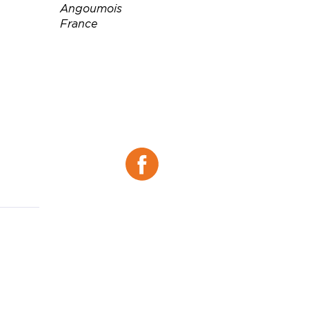
Angoumois
France
Téléphone :
05 45 91 72 60
06 62 47 35 01
Email :
restaurant.lintemporel16@g
mail.com
Facebook :
Facebook