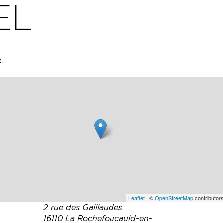
EL
.
 un
).
Leaflet
| ©
OpenStreetMap
contributors
2 rue des Gaillaudes
16110 La Rochefoucauld-en-