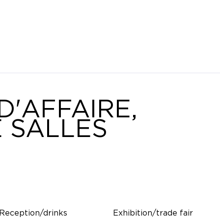
D'AFFAIRE,
 SALLES
Reception/drinks
Exhibition/trade fair