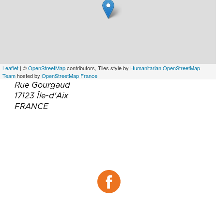
Leaflet
| ©
OpenStreetMap
contributors, Tiles style by
Humanitarian OpenStreetMap
Team
hosted by
OpenStreetMap France
Rue Gourgaud
17123 Île-d'Aix
FRANCE
Téléphone :
00 33 6 36 17 88 10
Email :
restaurantlinsulaire17@gmail.com
Site web :
https://hotel-ile-aix.com/
Facebook :
Facebook
Tripadvisor :