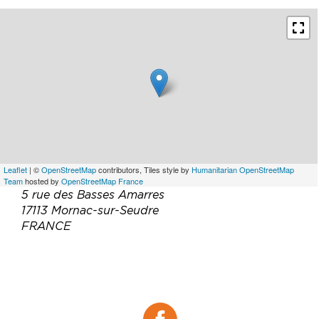
Leaflet
| ©
OpenStreetMap
contributors, Tiles style by
Humanitarian OpenStreetMap
Team
hosted by
OpenStreetMap France
5 rue des Basses Amarres
17113 Mornac-sur-Seudre
FRANCE
Téléphone :
05 46 22 63 31
Site web :
https://www.restaurant-mornac.com/
Facebook :