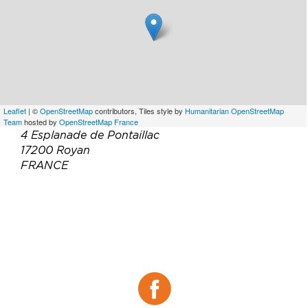
Leaflet
| ©
OpenStreetMap
contributors, Tiles style by
Humanitarian OpenStreetMap
Team
hosted by
OpenStreetMap France
4 Esplanade de Pontaillac
17200 Royan
FRANCE
Téléphone :
05 46 06 53 97
Email :
westfood17@gmail.com
Site web :
https://face-a-new-york-restaurant-
royan.eatbu.com/?lang=fr
Facebook :