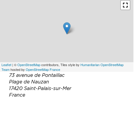
Leaflet
| ©
OpenStreetMap
contributors, Tiles style by
Humanitarian OpenStreetMap
Team
hosted by
OpenStreetMap France
73 avenue de Pontaillac
Plage de Nauzan
17420 Saint-Palais-sur-Mer
France
Téléphone :
05 46 02 12 41
Email :
arrosoir.nauzan@gmail.com
Site web :
https://www.restaurant-l-arrosoir.net/
Facebook :