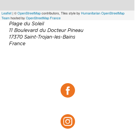
Leaflet
| ©
OpenStreetMap
contributors, Tiles style by
Humanitarian OpenStreetMap
Team
hosted by
OpenStreetMap France
Plage du Soleil
11 Boulevard du Docteur Pineau
17370 Saint-Trojan-les-Bains
France
Téléphone :
05 46 76 00 08
Email :
lalbatros17@orange.fr
Site web :
https://albatros-oleron.fr
Facebook :
Facebook
Instagram :