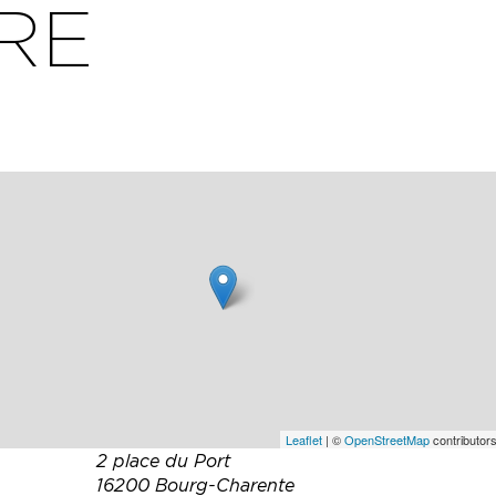
RE
Leaflet
| ©
OpenStreetMap
contributors
2 place du Port
16200 Bourg-Charente