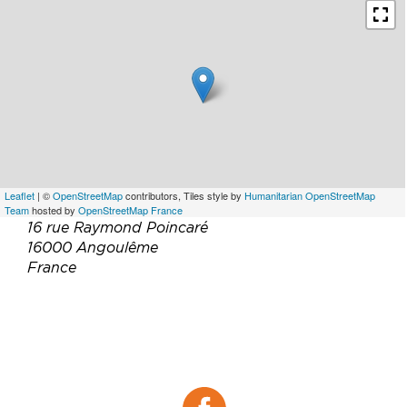
Leaflet
| ©
OpenStreetMap
contributors, Tiles style by
Humanitarian OpenStreetMap
Team
hosted by
OpenStreetMap France
16 rue Raymond Poincaré
16000 Angoulême
France
Téléphone :
07 89 60 54 52
Email :
contact@tlbistronomie.com
Site web :
https://labistronomie-angouleme.fr
Facebook :