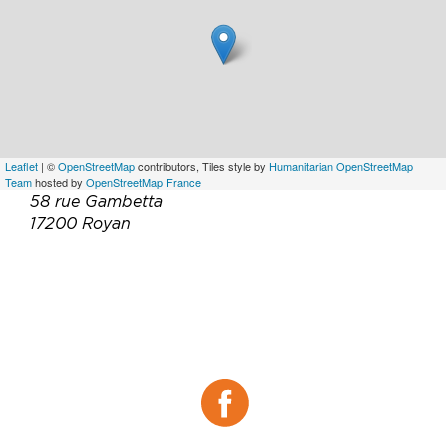
Leaflet
| ©
OpenStreetMap
contributors, Tiles style by
Humanitarian OpenStreetMap
Team
hosted by
OpenStreetMap France
58 rue Gambetta
17200 Royan
Téléphone :
05 46 05 79 93
Email :
contact@bluebar-restaurant-royan.fr
Site web :
https://www.bluebar-restaurant-
royan.fr/
Facebook :
Facebook