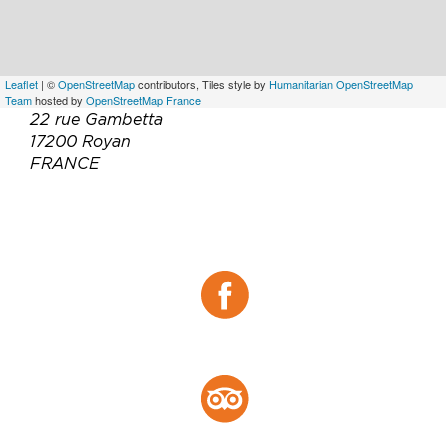
Leaflet
| ©
OpenStreetMap
contributors, Tiles style by
Humanitarian OpenStreetMap
Team
hosted by
OpenStreetMap France
22 rue Gambetta
17200 Royan
FRANCE
Téléphone :
05 46 39 38 29
Site web :
https://bistrotlegeorges.fr/
Facebook :
Facebook
Tripadvisor :
Tripadvisor