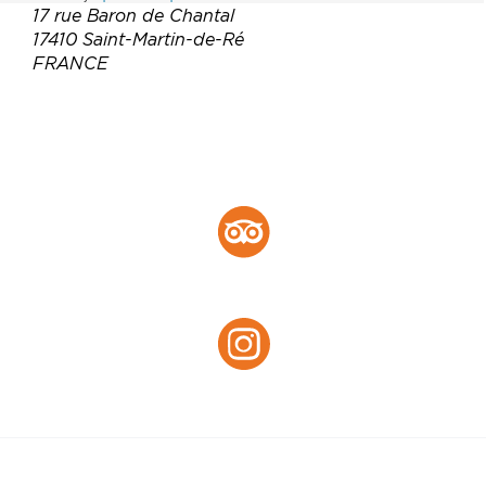
17 rue Baron de Chantal
17410 Saint-Martin-de-Ré
FRANCE
Téléphone :
05 46 09 21 29
Email :
info@hotel-labaronnie.com
Site web :
https://hotel-labaronnie.com/
Tripadvisor :
Tripadvisor
Instagram :
Instagram