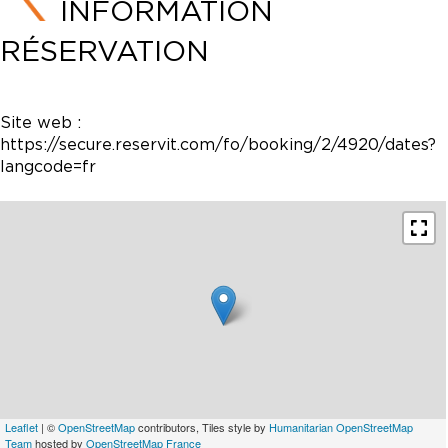
INFORMATION
RÉSERVATION
Site web :
https://secure.reservit.com/fo/booking/2/4920/dates?
langcode=fr
Leaflet
| ©
OpenStreetMap
contributors, Tiles style by
Humanitarian OpenStreetMap
Team
hosted by
OpenStreetMap France