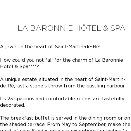
LA BARONNIE HÔTEL & SPA
A jewel in the heart of Saint-Martin-de-Ré!
How could you not fall for the charm of La Baronnie
Hôtel & Spa****?
A unique estate, situated in the heart of Saint-Martin-
de-Ré, just a stone’s throw from the bustling harbour.
Its 23 spacious and comfortable rooms are tastefully
decorated.
The breakfast buffet is served in the dining room or on
the shaded terrace. From May to September, make the
most of your Sunday with our exceptional brunches (a