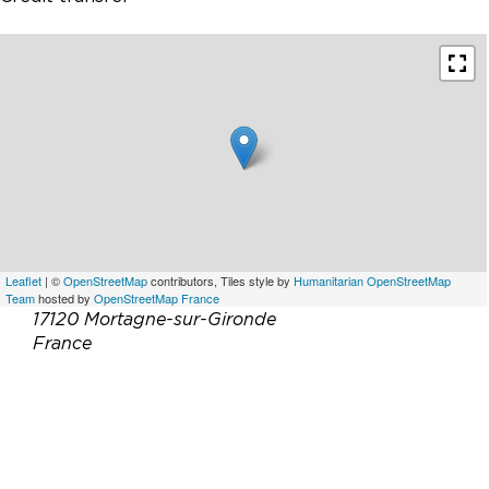
Leaflet
| ©
OpenStreetMap
contributors, Tiles style by
Humanitarian OpenStreetMap
Team
hosted by
OpenStreetMap France
17120 Mortagne-sur-Gironde
France
Email :
patrick.guery0241@orange.fr
Site web :
https://www.airbnb.fr/rooms/132243859478814
5527