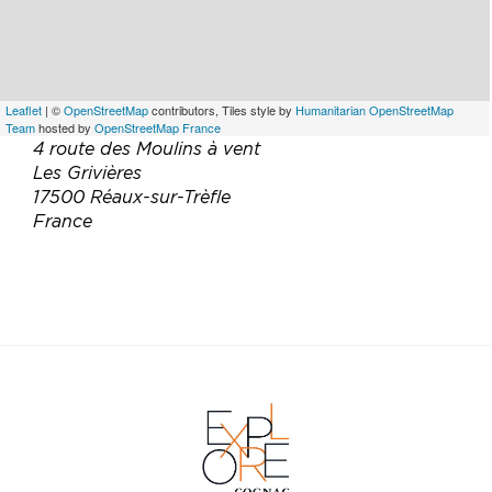
Leaflet
| ©
OpenStreetMap
contributors, Tiles style by
Humanitarian OpenStreetMap
Team
hosted by
OpenStreetMap France
4 route des Moulins à vent
Les Grivières
17500 Réaux-sur-Trèfle
France
Téléphone :
06 72 68 52 46
Email :
viviane.mitchell@orange.fr