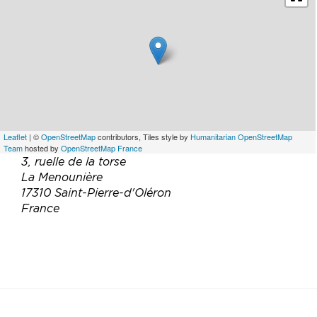
Leaflet
| ©
OpenStreetMap
contributors, Tiles style by
Humanitarian OpenStreetMap
Team
hosted by
OpenStreetMap France
3, ruelle de la torse
La Menounière
17310 Saint-Pierre-d'Oléron
France
Téléphone :
06 30 21 67 60
Email :
insula-oleron@orange.fr