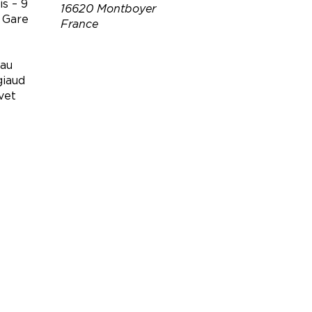
s – 9
16620 Montboyer
. Gare
France
Téléphone :
0767367638
’au
(L'anglade Domaine)
giaud
Email :
vet
support@langladedomaine.c
om
(L'anglade Domaine)
Site web :
http://www.langladedomaine.
com
(L'anglade Domaine)