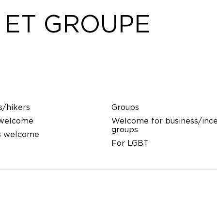
 ET GROUPE
s/hikers
Groups
 welcome
Welcome for business/ince
groups
s welcome
For LGBT