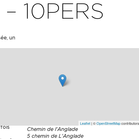
– 10PERS
ée, un
plement
ise et
 ont
uses
vitent
ble cœur
ires que
 se
de 10 x
Leaflet
| ©
OpenStreetMap
contributors
rfois
Chemin de l'Anglade
5 chemin de L'Anglade