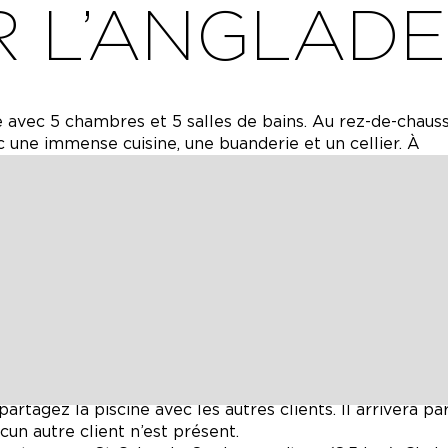
 L’ANGLADE 
avec 5 chambres et 5 salles de bains. Au rez-de-chauss
 une immense cuisine, une buanderie et un cellier. À
s chauffée
lles que les anniversaires, Noël et le Nouvel An, ou sim
mis ou en famille. Évadez-vous dans la campagne frança
stoire et de traditions locales. En 2024, les 5 chambres
es très élevées. 5 salles de bains spacieuses et luxue
 salon est doté de somptueux canapés et fauteuils qui in
nger chic est parfaite pour les repas raffinés. Le vérita
 que l’on s’y perdrait presque. Imaginez toutes les histo
domaine Langlade comprend 4 maisons, dont le Manoir. Il
son fantastique jardin clos et ses 2 piscines chauffées 
artagez la piscine avec les autres clients. Il arrivera pa
cun autre client n’est présent.