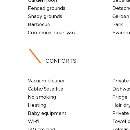
Garden room
Separa
Fenced grounds
Detach
Shady grounds
Garden
Barbecue
Park
Communal courtyard
Swimmi
CONFORTS
Vacuum cleaner
Private
Cable/Satellite
Dishwa
No-smoking
Fridge
Heating
Hair dr
Baby equipment
Private
Wi-fi
Towel 
140 cm bed
Televis