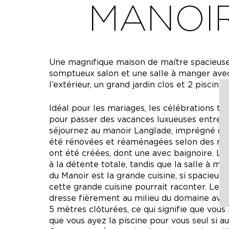
MANOIR
Une magnifique maison de maître spacieuse 
somptueux salon et une salle à manger avec
l’extérieur, un grand jardin clos et 2 piscine
Idéal pour les mariages, les célébrations te
pour passer des vacances luxueuses entre a
séjournez au manoir Langlade, imprégné d’hi
été rénovées et réaménagées selon des norm
ont été créées, dont une avec baignoire. Le
à la détente totale, tandis que la salle à ma
du Manoir est la grande cuisine, si spacieuse
cette grande cuisine pourrait raconter. Le 
dresse fièrement au milieu du domaine avec 
5 mètres clôturées, ce qui signifie que vous p
que vous ayez la piscine pour vous seul si au