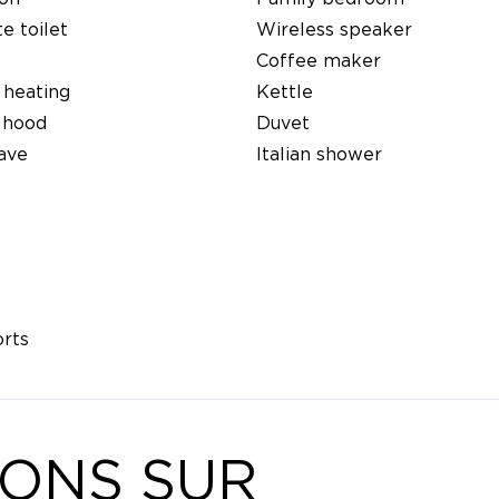
e toilet
Wireless speaker
Coffee maker
 heating
Kettle
 hood
Duvet
ave
Italian shower
orts
IONS SUR