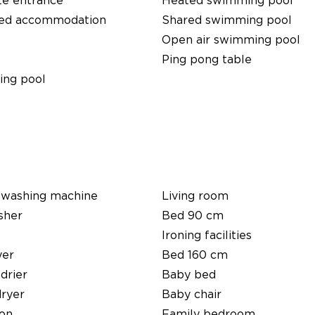
te entrance
Heated swimming pool
ed accommodation
Shared swimming pool
Open air swimming pool
Ping pong table
ng pool
 washing machine
Living room
sher
Bed 90 cm
Ironing facilities
yer
Bed 160 cm
 drier
Baby bed
dryer
Baby chair
ion
Family bedroom