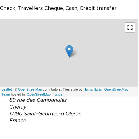
Check, Travellers Cheque, Cash, Credit transfer
Leaflet
| ©
OpenStreetMap
contributors, Tiles style by
Humanitarian OpenStreetMap
Team
hosted by
OpenStreetMap France
89 rue des Campanules
Chéray
17190 Saint-Georges-d'Oléron
France
Téléphone :
07 87 64 18 69