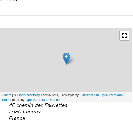
Leaflet
| ©
OpenStreetMap
contributors, Tiles style by
Humanitarian OpenStreetMap
Team
hosted by
OpenStreetMap France
4E chemin des Fauvettes
17180 Périgny
France
Email :
xavier.riche@gmail.com