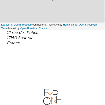
Leaflet
| ©
OpenStreetMap
contributors, Tiles style by
Humanitarian OpenStreetMap
Team
hosted by
OpenStreetMap France
12 rue des Potiers
17150 Soubran
France
Téléphone :
06 12 87 38 24
Email :
lhacienda.de.soubran@gmail.com
Site web :
http://www.lhaciendadesoubran.fr