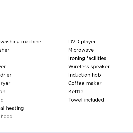
 washing machine
DVD player
sher
Microwave
Ironing facilities
yer
Wireless speaker
 drier
Induction hob
dryer
Coffee maker
ion
Kettle
ed
Towel included
cal heating
 hood