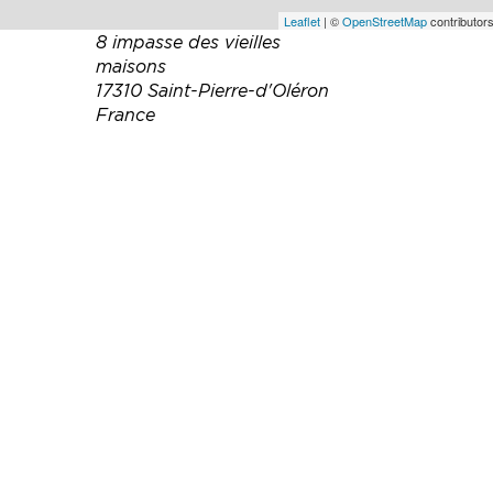
Leaflet
| ©
OpenStreetMap
contributors
8 impasse des vieilles
maisons
17310 Saint-Pierre-d'Oléron
France
Téléphone :
06 73 40 50 19
Email :
lesgitesdelalumineuse@gmai
l.com
Site web :
https://lesgitesdelalumineus
e.fr/