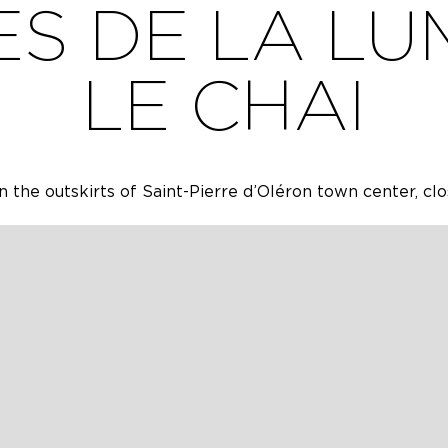
ES DE LA LU
LE CHAI
n the outskirts of Saint-Pierre d’Oléron town center, clo
lain-pied de 80m² peut accueillir jusqu’à 6 personnes. E
équipée, un séjour et un coin salon. Elle bénéficie de d
toilettes et un canapé lit dans le séjour. Cette location
s de 300 m², une terrasse en bois de 40 m², un salon de j
 privatif pour les voitures.
quipement pour bébé sur demande et offrent l’accès au 