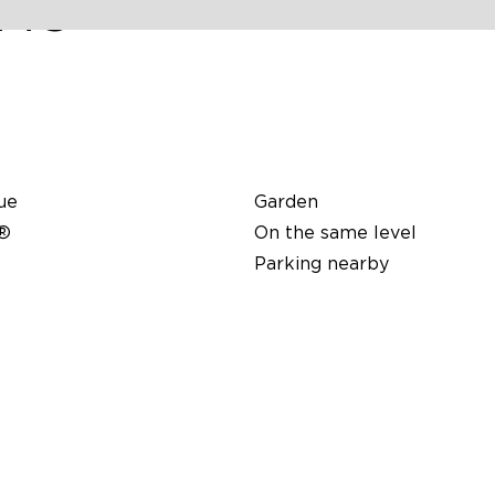
ONS
ue
Garden
i®
On the same level
Parking nearby