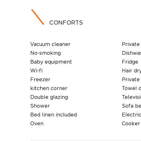
CONFORTS
Vacuum cleaner
Private
No-smoking
Dishwa
Baby equipment
Fridge
Wi-fi
Hair dr
Freezer
Private
kitchen corner
Towel 
Double glazing
Televis
Shower
Sofa b
Bed linen included
Electri
Oven
Cooker