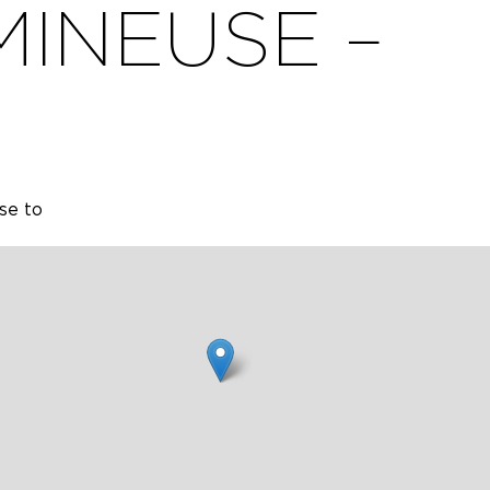
MINEUSE –
se to
lle
eux
ardin,
jacuzzi