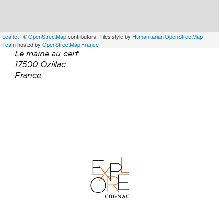
Leaflet
| ©
OpenStreetMap
contributors, Tiles style by
Humanitarian OpenStreetMap
Team
hosted by
OpenStreetMap France
Le maine au cerf
17500 Ozillac
France
Téléphone :
06 02 56 70 67
06 02 56 40 86
Email :
info@lemaineaucerf.com