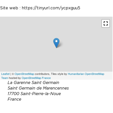
Site web :
https://tinyurl.com/ycpxguu5
Leaflet
| ©
OpenStreetMap
contributors, Tiles style by
Humanitarian OpenStreetMap
Team
hosted by
OpenStreetMap France
La Garenne Saint Germain
Saint Germain de Marencennes
17700 Saint-Pierre-la-Noue
France
Téléphone :
05 46 35 08 74