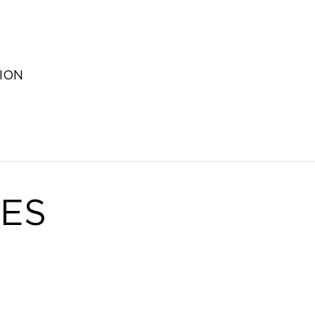
ION
ES