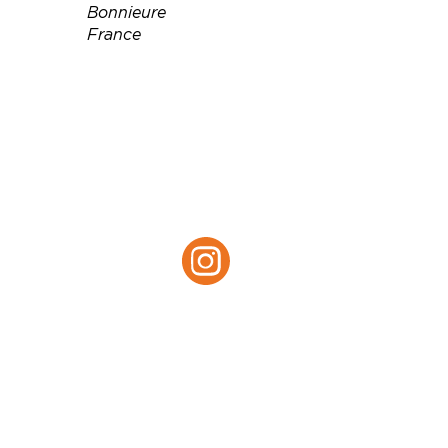
Bonnieure
France
Téléphone :
07 84 50 17 97
Email :
susieglayzer@gmail.com
Site web :
https://www.lecerisiercharen
te.com/
Instagram :
Instagram