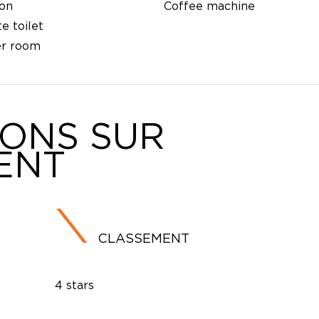
ion
Coffee machine
e toilet
er room
IONS SUR
ENT
CLASSEMENT
4 stars