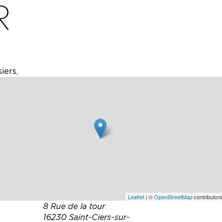
R
iers,
Leaflet
| ©
OpenStreetMap
contributors
8 Rue de la tour
16230 Saint-Ciers-sur-