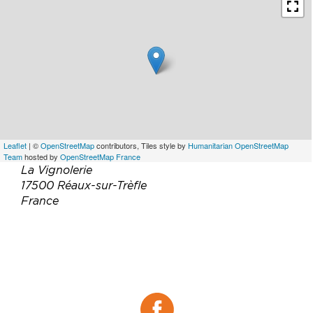
Leaflet
| ©
OpenStreetMap
contributors, Tiles style by
Humanitarian OpenStreetMap
Team
hosted by
OpenStreetMap France
La Vignolerie
17500 Réaux-sur-Trèfle
France
Téléphone :
06 80 92 54 19
Email :
frederic@lamaisonwelcome.fr
Site web :
https://www.lamaisonwelcome.fr
Facebook :