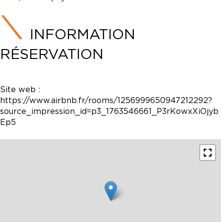
INFORMATION
RÉSERVATION
Site web :
https://www.airbnb.fr/rooms/1256999650947212292?
source_impression_id=p3_1763546661_P3rKowxXiOjyb
Ep5