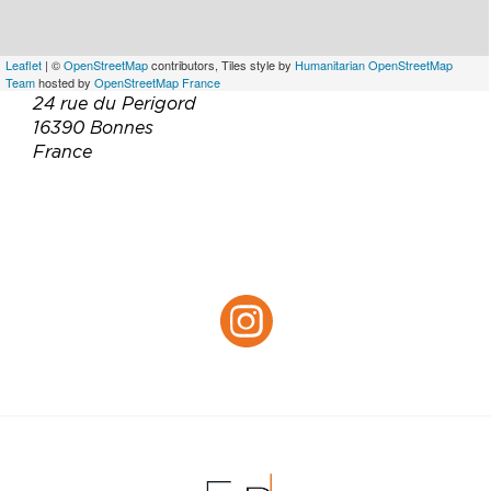
Leaflet
| ©
OpenStreetMap
contributors, Tiles style by
Humanitarian OpenStreetMap
Team
hosted by
OpenStreetMap France
24 rue du Perigord
16390 Bonnes
France
Email :
tomlangham@gmail.com
Site web :
http://airbnb.co.uk/h/maisonducharpentier
Instagram :
Instagram