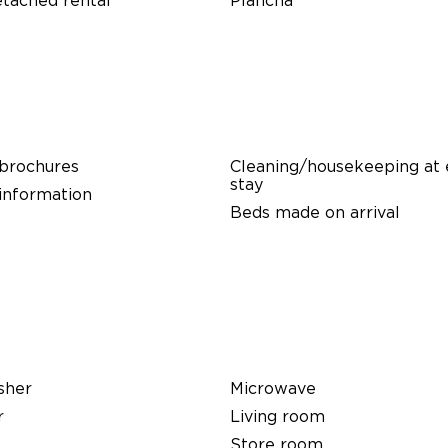
tached rental
Plancha
 brochures
Cleaning/housekeeping at 
stay
 information
Beds made on arrival
sher
Microwave
r
Living room
Store room