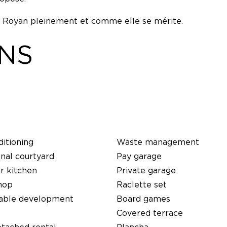
e Royan pleinement et comme elle se mérite.
ONS
ditioning
Waste management
al courtyard
Pay garage
 kitchen
Private garage
hop
Raclette set
nable development
Board games
Covered terrace