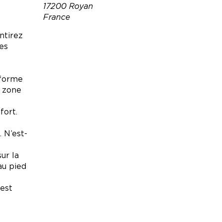
17200 Royan
France
ntirez
Email :
es
david.guillaud@hotmail.fr
Site web :
https://www.lacarioca-
sforme
royan.fr/
e zone
fort.
 N’est-
ur la
au pied
’est