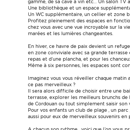
gamme, de sa cave à vin etc… Un salon TV a
Une bibliothèque et un espace supplémentair
Un WC supplémentaire, un cellier et zone b
Profitez pleinement des espaces en fonctio
chez vous avec une vue incroyable sur la vi
marées et les lumières changeantes.
En hiver, ce havre de paix devient un refuge
en zone conviviale avec sa grande terrasse 
repas et d’une plancha, et pour les chanceux
Même à six personnes, les espaces sont con
Imaginez vous vous réveiller chaque matin a
ce pas merveilleux ?
Il sera alors difficile de choisir entre une 
terrasse, explorer les meilleurs brunchs de 
de Cordouan ou tout simplement saisir son vé
Pour vos enfants un club de plage , un parc 
aussi pour eux de merveilleux souvenirs en 
A chacun son rythme , voici que l’on vous p