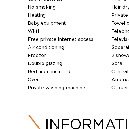
No-smoking
Hair dr
Heating
Private
Baby equipment
Towel 
Wi-fi
Teleph
Free private internet access
Televis
Air conditioning
Separat
Freezer
2 show
Double glazing
Sofa
Bed linen included
Central
Oven
Americ
Private washing machine
Cooker
INFORMAT