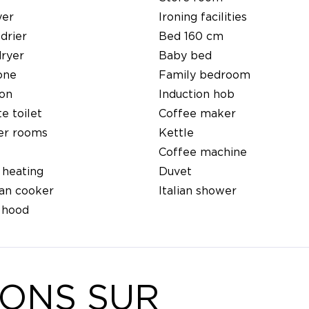
yer
Ironing facilities
 drier
Bed 160 cm
dryer
Baby bed
one
Family bedroom
ion
Induction hob
e toilet
Coffee maker
er rooms
Kettle
Coffee machine
 heating
Duvet
an cooker
Italian shower
 hood
IONS SUR