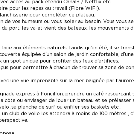
vec accès au pack étendu Canal+ / Netflix etc….
e pour les repas ou travail (Fibre WIFI).
lanchisserie pour compléter ce plateau.
n de vos humeurs ou vous isoler au besoin. Vous vous se
e du port, les va-et-vient des bateaux, les mouvements d
 face aux éléments naturels, tandis qu’en été, il se tran
couverte équipée d’un salon de jardin confortable, d’un
 un spot unique pour profiter des feux d’artifices.
çus pour permettre à chacun de trouver sa zone de con
vec une vue imprenable sur la mer baignée par l’aurore.
baignade express à Foncillon, prendre un café resourçant s
la côte ou envisager de louer un bateau et se prélasser 
lo ,sa planche de surf ou enfiler ses baskets etc..
, un club de voile les attendra à moins de 100 mètres , c
perspective.
ropose.