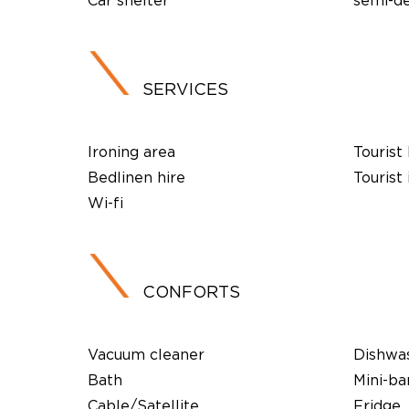
Car shelter
semi-de
SERVICES
Ironing area
Tourist
Bedlinen hire
Tourist
Wi-fi
CONFORTS
Vacuum cleaner
Dishwa
Bath
Mini-ba
Cable/Satellite
Fridge