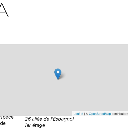
A
 offre
urants
s
e vue
ert et
Leaflet
| ©
OpenStreetMap
contributors
 espace
26 allée de l'Espagnol
 de
1er étage