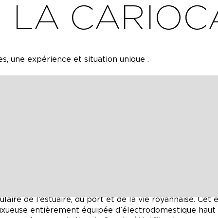
LA CARIOC
 une expérience et situation unique .
face à la mer, en pleine façade du port de Royan, vous
itez de la proximité directe de toutes les activités
Palais des congrès, centre de thalasso, marché et resta
 véhicule dans notre garage (en Option) et détendez vou
re vous donnera accès aux trois chambres dont une suit
sing et de literie de 160X200.
e en accès privatisé à la suite pour votre confort.
 en bois massif, vous accéderez à un espace de vie ouv
laire de l’estuaire, du port et de la vie royannaise. Cet
luxueuse entièrement équipée d’électrodomestique haut