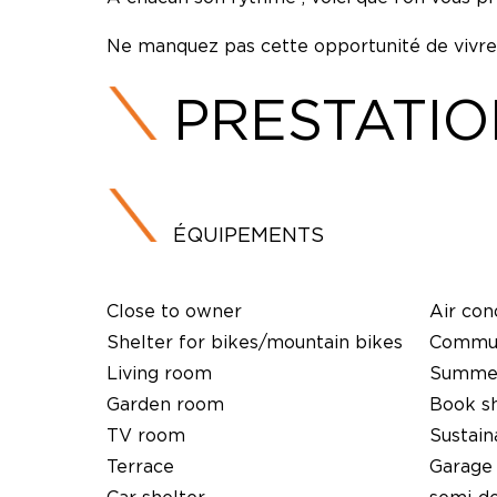
Ne manquez pas cette opportunité de vivr
PRESTATI
ÉQUIPEMENTS
Close to owner
Air con
Shelter for bikes/mountain bikes
Commun
Living room
Summer
Garden room
Book s
TV room
Sustai
Terrace
Garage