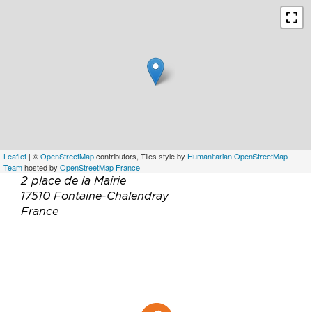
Leaflet
| ©
OpenStreetMap
contributors, Tiles style by
Humanitarian OpenStreetMap
Team
hosted by
OpenStreetMap France
2 place de la Mairie
17510 Fontaine-Chalendray
France
Téléphone :
06 76 29 46 54
Email :
ouche.de.mai@wanadoo.fr
Site web :
https://www.holidu.fr/
Facebook :