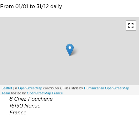
From 01/01 to 31/12 daily.
Leaflet
| ©
OpenStreetMap
contributors, Tiles style by
Humanitarian OpenStreetMap
Team
hosted by
OpenStreetMap France
8 Chez Foucherie
16190 Nonac
France
Email :
8chezfoucherie@gmail.com