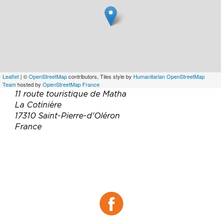
Leaflet
| ©
OpenStreetMap
contributors, Tiles style by
Humanitarian OpenStreetMap
Team
hosted by
OpenStreetMap France
11 route touristique de Matha
La Cotinière
17310 Saint-Pierre-d'Oléron
France
Téléphone :
06 47 39 39 60
Email :
gillesjenouvrier@yahoo.fr
Site web :
https://www.lenautilelocations.fr
Facebook :