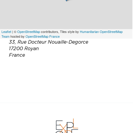
Leaflet
| ©
OpenStreetMap
contributors, Tiles style by
Humanitarian OpenStreetMap
Team
hosted by
OpenStreetMap France
33, Rue Docteur Nouaille-Degorce
17200 Royan
France
Téléphone :
06 70 41 99 58
Email :
severine@delabatie.eu
Site web :
https://www.domainedeperpignac-
royan.fr