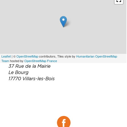
Leaflet
| ©
OpenStreetMap
contributors, Tiles style by
Humanitarian OpenStreetMap
Team
hosted by
OpenStreetMap France
37 Rue de la Mairie
Le Bourg
17770 Villars-les-Bois
Téléphone :
05 46 94 91 76
06 70 01 50 60
Email :
contact@begey.com
Site web :
https://begey.com/
Facebook :