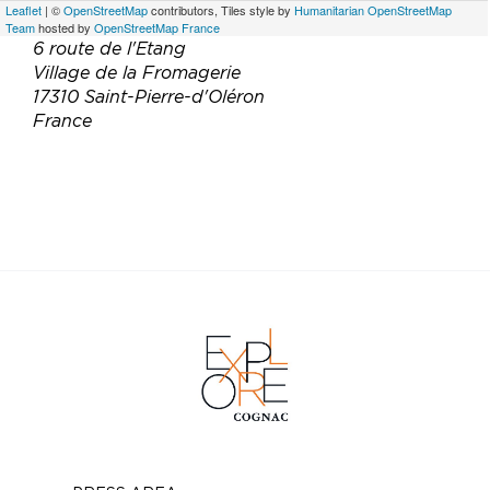
Leaflet
| ©
OpenStreetMap
contributors, Tiles style by
Humanitarian OpenStreetMap
Team
hosted by
OpenStreetMap France
6 route de l'Etang
Village de la Fromagerie
17310 Saint-Pierre-d'Oléron
France
Téléphone :
05 46 47 05 43
Email :
magasin.favre@orange.fr
Site web :
https://vin-oleron.com/