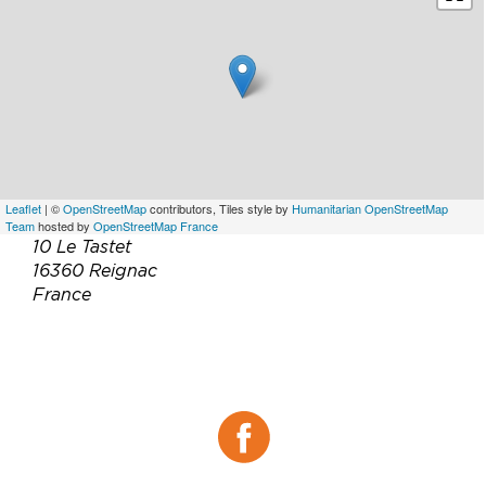
Leaflet
| ©
OpenStreetMap
contributors, Tiles style by
Humanitarian OpenStreetMap
Team
hosted by
OpenStreetMap France
10 Le Tastet
16360 Reignac
France
Téléphone :
05 45 78 54 23
Email :
contact@tastet.biz
Facebook :
Facebook