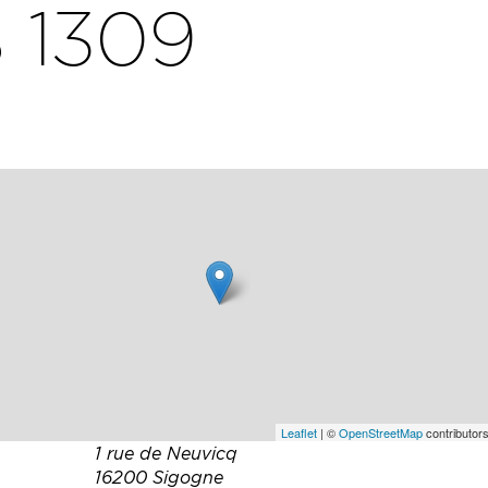
 1309
Leaflet
| ©
OpenStreetMap
contributors
1 rue de Neuvicq
16200 Sigogne