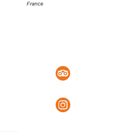
France
Téléphone :
06 32 14 81 12
Email :
distillerieles1309@gmail.com
Site web :
https://www.distillerie-
les1309.com/
Tripadvisor :
Tripadvisor
Instagram :
Instagram