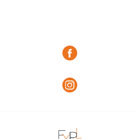
Téléphone :
06 79 96 04 22
06 72 74 50 49
05
45 64 16 13
Email :
contact@chateaudesplassons.com
Site web :
https://www.chateaudesplassons.com/
Facebook :
Facebook
Instagram :
Instagram